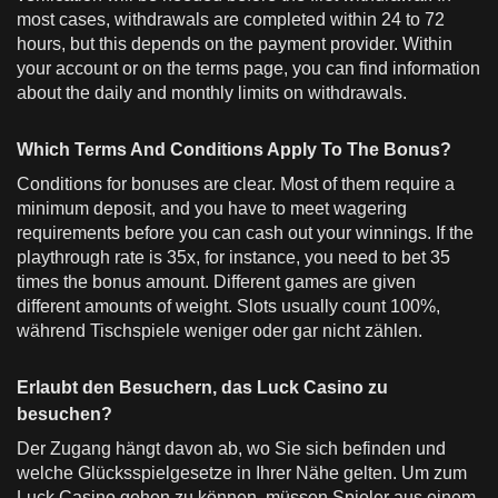
most cases, withdrawals are completed within 24 to 72
hours, but this depends on the payment provider. Within
your account or on the terms page, you can find information
about the daily and monthly limits on withdrawals.
Which Terms And Conditions Apply To The Bonus?
Conditions for bonuses are clear. Most of them require a
minimum deposit, and you have to meet wagering
requirements before you can cash out your winnings. If the
playthrough rate is 35x, for instance, you need to bet 35
times the bonus amount. Different games are given
different amounts of weight. Slots usually count 100%,
während Tischspiele weniger oder gar nicht zählen.
Erlaubt den Besuchern, das Luck Casino zu
besuchen?
Der Zugang hängt davon ab, wo Sie sich befinden und
welche Glücksspielgesetze in Ihrer Nähe gelten. Um zum
Luck Casino gehen zu können, müssen Spieler aus einem