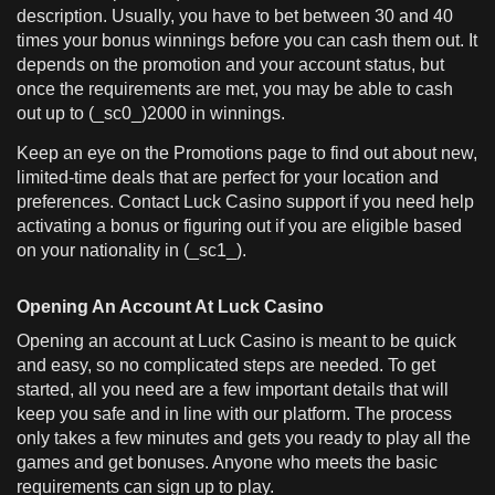
description. Usually, you have to bet between 30 and 40
times your bonus winnings before you can cash them out. It
depends on the promotion and your account status, but
once the requirements are met, you may be able to cash
out up to (_sc0_)2000 in winnings.
Keep an eye on the Promotions page to find out about new,
limited-time deals that are perfect for your location and
preferences. Contact Luck Casino support if you need help
activating a bonus or figuring out if you are eligible based
on your nationality in (_sc1_).
Opening An Account At Luck Casino
Opening an account at Luck Casino is meant to be quick
and easy, so no complicated steps are needed. To get
started, all you need are a few important details that will
keep you safe and in line with our platform. The process
only takes a few minutes and gets you ready to play all the
games and get bonuses. Anyone who meets the basic
requirements can sign up to play.