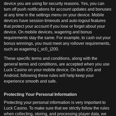
device you are using for security reasons. Yes, you can
turn off push notifications for account updates and bonuses
at any time in the settings menu on your device. Mobile
devices have session timeouts and auto-logout features
that protect your account if you lose or forget about your
device. On mobile devices, wagering and bonus
requirements stay the same. For example, to cash out your
bonus winnings, you must meet any rollover requirements,
such as wagering (_sc0_)200.
These specific terms and conditions, along with the
general terms and conditions, are accepted when you use
Luck Casino on your mobile device. On both iOS and
Android, following these rules will help keep your
experience smooth and safe.
Protecting Your Personal Information
Protecting your personal information is very important to
Luck Casino. To make sure that we strictly follow the rules
when collecting, storing, and processing player data, we