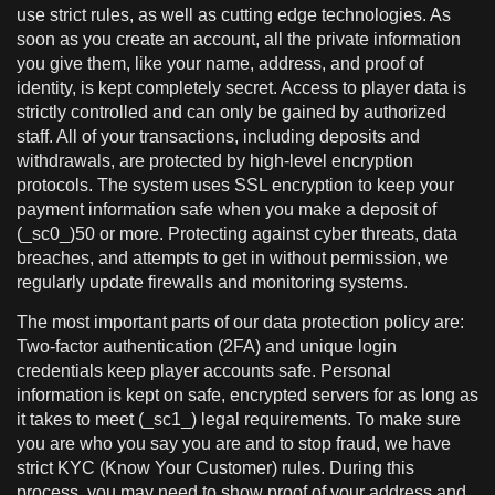
use strict rules, as well as cutting edge technologies. As
soon as you create an account, all the private information
you give them, like your name, address, and proof of
identity, is kept completely secret. Access to player data is
strictly controlled and can only be gained by authorized
staff. All of your transactions, including deposits and
withdrawals, are protected by high-level encryption
protocols. The system uses SSL encryption to keep your
payment information safe when you make a deposit of
(_sc0_)50 or more. Protecting against cyber threats, data
breaches, and attempts to get in without permission, we
regularly update firewalls and monitoring systems.
The most important parts of our data protection policy are:
Two-factor authentication (2FA) and unique login
credentials keep player accounts safe. Personal
information is kept on safe, encrypted servers for as long as
it takes to meet (_sc1_) legal requirements. To make sure
you are who you say you are and to stop fraud, we have
strict KYC (Know Your Customer) rules. During this
process, you may need to show proof of your address and