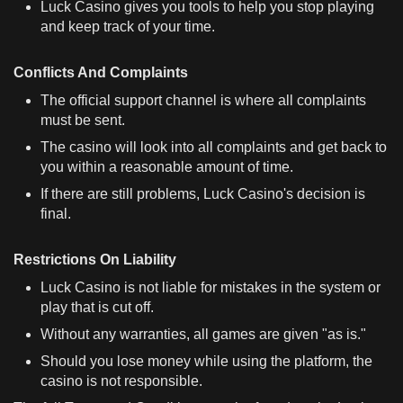
Luck Casino gives you tools to help you stop playing
and keep track of your time.
Conflicts And Complaints
The official support channel is where all complaints
must be sent.
The casino will look into all complaints and get back to
you within a reasonable amount of time.
If there are still problems, Luck Casino's decision is
final.
Restrictions On Liability
Luck Casino is not liable for mistakes in the system or
play that is cut off.
Without any warranties, all games are given "as is."
Should you lose money while using the platform, the
casino is not responsible.