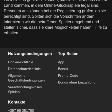
Land kommen, in dem Online-Glücksspiele legal sind.
Personen aus können bei der Registrierung prüfen, ob sie
berechtigt sind. Sollten sich die Vorschriften ändern,
informieren wir die betroffenen Spieler umgehend und
stellen sicher, dass sie klare Möglichkeiten haben, Hilfe zu
erhalten.
Nutzungsbedingungen
Top-Seiten
Cookie-richtlinie
App
Datenschutzrichtlinie
Bonus
Allgemeine
Promo-Code
Geschäftsbedingungen
Bonus ohne Einzahlung
Verantwortungsvolles
Spielen
Kontakte
+357 99 351780