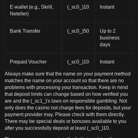
E-wallet (e.g., Skrill,
(_sc0_)10
Instant
Neteller)
Bank Transfer
(_sc0_)50
Up to 2
business
days
Prepaid Voucher
(_sc0_)10
Instant
Always make sure that the name on your payment method
matches the name on your account so that there are no
problems with processing your transaction. Keep in mind
that deposit limits can change based on how verified you
are and the (_sc1_)'s laws on responsible gambling. Not
only does the casino not charge fees for deposits, but your
payment provider may. Please check with them directly.
There may be special deals or bonuses available to you
after you successfully deposit at least (_sc0_)10.