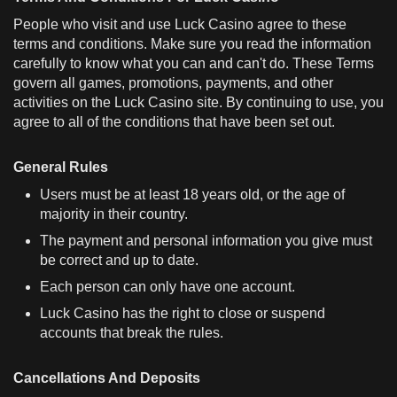
People who visit and use Luck Casino agree to these
terms and conditions. Make sure you read the information
carefully to know what you can and can't do. These Terms
govern all games, promotions, payments, and other
activities on the Luck Casino site. By continuing to use, you
agree to all of the conditions that have been set out.
General Rules
Users must be at least 18 years old, or the age of
majority in their country.
The payment and personal information you give must
be correct and up to date.
Each person can only have one account.
Luck Casino has the right to close or suspend
accounts that break the rules.
Cancellations And Deposits