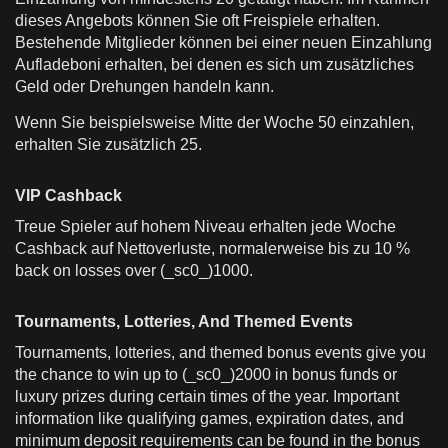
dieses Angebots können Sie oft Freispiele erhalten.
Bestehende Mitglieder können bei einer neuen Einzahlung
Aufladeboni erhalten, bei denen es sich um zusätzliches
Geld oder Drehungen handeln kann.
Wenn Sie beispielsweise Mitte der Woche 50 einzahlen,
erhalten Sie zusätzlich 25.
VIP Cashback
Treue Spieler auf hohem Niveau erhalten jede Woche
Cashback auf Nettoverluste, normalerweise bis zu 10 %
back on losses over (_sc0_)1000.
Tournaments, Lotteries, And Themed Events
Tournaments, lotteries, and themed bonus events give you
the chance to win up to (_sc0_)2000 in bonus funds or
luxury prizes during certain times of the year. Important
information like qualifying games, expiration dates, and
minimum deposit requirements can be found in the bonus