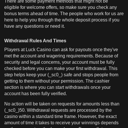
There are some payment methods that might not be
eligible for welcome offers, so make sure you check any
bonus terms ahead of time. The people who work for us are
here to help you through the whole deposit process if you
have any questions or need it.
Withdrawal Rules And Times
Players at Luck Casino can ask for payouts once they've
met the account and wagering requirements. Because of
security and legal concerns, your account must be fully
checked before you can make your first withdrawal. This
step helps keep your (_sc0_) safe and stops people from
getting to them without your permission. The cashier
section is where you can start withdrawals once your
account has been fully verified.
No action will be taken on requests for amounts less than
(_sc0_)50. Withdrawal requests are processed by the
casino within a standard time frame. However, the exact
amount of time it takes to receive your winnings depends