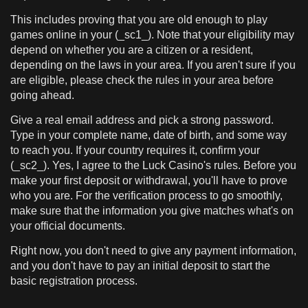
This includes proving that you are old enough to play
games online in your (_sc1_). Note that your eligibility may
depend on whether you are a citizen or a resident,
depending on the laws in your area. If you aren't sure if you
are eligible, please check the rules in your area before
going ahead.
Give a real email address and pick a strong password.
Type in your complete name, date of birth, and some way
to reach you. If your country requires it, confirm your
(_sc2_). Yes, I agree to the Luck Casino's rules. Before you
make your first deposit or withdrawal, you'll have to prove
who you are. For the verification process to go smoothly,
make sure that the information you give matches what's on
your official documents.
Right now, you don't need to give any payment information,
and you don't have to pay an initial deposit to start the
basic registration process.