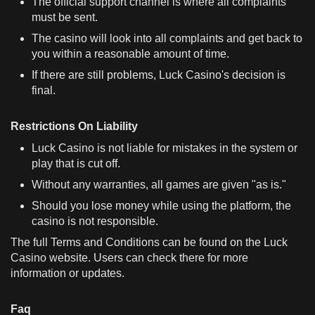
The official support channel is where all complaints
must be sent.
The casino will look into all complaints and get back to
you within a reasonable amount of time.
If there are still problems, Luck Casino's decision is
final.
Restrictions On Liability
Luck Casino is not liable for mistakes in the system or
play that is cut off.
Without any warranties, all games are given "as is."
Should you lose money while using the platform, the
casino is not responsible.
The full Terms and Conditions can be found on the Luck
Casino website. Users can check there for more
information or updates.
Faq