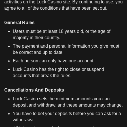
activities on the Luck Casino site. By continuing to use, you
agree to all of the conditions that have been set out.
General Rules
Users must be at least 18 years old, or the age of
majority in their country.
The payment and personal information you give must
be correct and up to date.
Each person can only have one account.
Luck Casino has the right to close or suspend
accounts that break the rules.
Cancellations And Deposits
Luck Casino sets the minimum amounts you can
deposit and withdraw, and these amounts may change.
You have to bet your deposits before you can ask for a
withdrawal.