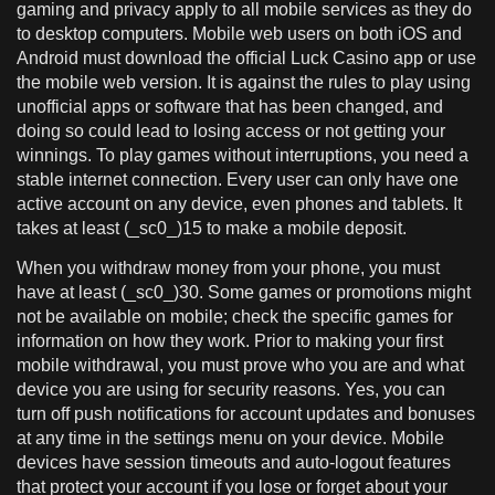
gaming and privacy apply to all mobile services as they do
to desktop computers. Mobile web users on both iOS and
Android must download the official Luck Casino app or use
the mobile web version. It is against the rules to play using
unofficial apps or software that has been changed, and
doing so could lead to losing access or not getting your
winnings. To play games without interruptions, you need a
stable internet connection. Every user can only have one
active account on any device, even phones and tablets. It
takes at least (_sc0_)15 to make a mobile deposit.
When you withdraw money from your phone, you must
have at least (_sc0_)30. Some games or promotions might
not be available on mobile; check the specific games for
information on how they work. Prior to making your first
mobile withdrawal, you must prove who you are and what
device you are using for security reasons. Yes, you can
turn off push notifications for account updates and bonuses
at any time in the settings menu on your device. Mobile
devices have session timeouts and auto-logout features
that protect your account if you lose or forget about your