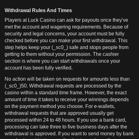
Withdrawal Rules And Times
Players at Luck Casino can ask for payouts once they've
met the account and wagering requirements. Because of
security and legal concerns, your account must be fully
checked before you can make your first withdrawal. This
step helps keep your (_sc0_) safe and stops people from
getting to them without your permission. The cashier
section is where you can start withdrawals once your
account has been fully verified.
No action will be taken on requests for amounts less than
(_sc0_)50. Withdrawal requests are processed by the
casino within a standard time frame. However, the exact
amount of time it takes to receive your winnings depends
on the payment method you choose. For e-wallets,
withdrawal requests that are approved usually get
processed within 24 to 48 hours. If you use a bank card,
processing can take three to five business days after the
withdrawal is approved. If you want to send money by bank