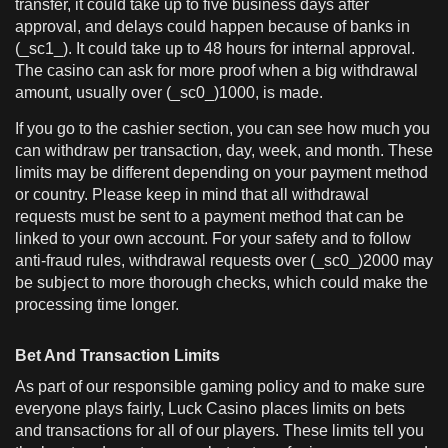
transfer, it could take up to five business days after
approval, and delays could happen because of banks in
(_sc1_). It could take up to 48 hours for internal approval.
The casino can ask for more proof when a big withdrawal
amount, usually over (_sc0_)1000, is made.
If you go to the cashier section, you can see how much you
can withdraw per transaction, day, week, and month. These
limits may be different depending on your payment method
or country. Please keep in mind that all withdrawal
requests must be sent to a payment method that can be
linked to your own account. For your safety and to follow
anti-fraud rules, withdrawal requests over (_sc0_)2000 may
be subject to more thorough checks, which could make the
processing time longer.
Bet And Transaction Limits
As part of our responsible gaming policy and to make sure
everyone plays fairly, Luck Casino places limits on bets
and transactions for all of our players. These limits tell you