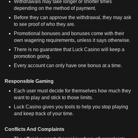
Withdrawals may take longer or shorter times
depending on the method of payment.
Before they can approve the withdrawal, they may ask
to see proof of who they are.
Promotional bonuses and bonuses come with their
own wagering requirements, unless it says otherwise.
There is no guarantee that Luck Casino will keep a
promotion going.
Every account can only have one bonus at a time.
Responsible Gaming
Each user must decide for themselves how much they
want to play and stick to those limits.
Luck Casino gives you tools to help you stop playing
and keep track of your time.
Conflicts And Complaints