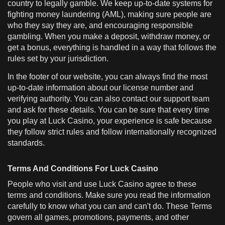
country to legally gamble. We keep up-to-date systems for
fighting money laundering (AML), making sure people are
who they say they are, and encouraging responsible
gambling. When you make a deposit, withdraw money, or
get a bonus, everything is handled in a way that follows the
rules set by your jurisdiction.
In the footer of our website, you can always find the most
up-to-date information about our license number and
verifying authority. You can also contact our support team
and ask for these details. You can be sure that every time
you play at Luck Casino, your experience is safe because
they follow strict rules and follow internationally recognized
standards.
Terms And Conditions For Luck Casino
People who visit and use Luck Casino agree to these
terms and conditions. Make sure you read the information
carefully to know what you can and can't do. These Terms
govern all games, promotions, payments, and other