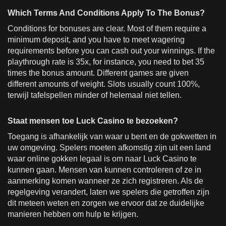
Which Terms And Conditions Apply To The Bonus?
Conditions for bonuses are clear. Most of them require a
minimum deposit, and you have to meet wagering
requirements before you can cash out your winnings. If the
playthrough rate is 35x, for instance, you need to bet 35
times the bonus amount. Different games are given
different amounts of weight. Slots usually count 100%,
terwijl tafelspellen minder of helemaal niet tellen.
Staat mensen toe Luck Casino te bezoeken?
Toegang is afhankelijk van waar u bent en de gokwetten in
uw omgeving. Spelers moeten afkomstig zijn uit een land
waar online gokken legaal is om naar Luck Casino te
kunnen gaan. Mensen van kunnen controleren of ze in
aanmerking komen wanneer ze zich registreren. Als de
regelgeving verandert, laten we spelers die getroffen zijn
dit meteen weten en zorgen we ervoor dat ze duidelijke
manieren hebben om hulp te krijgen.