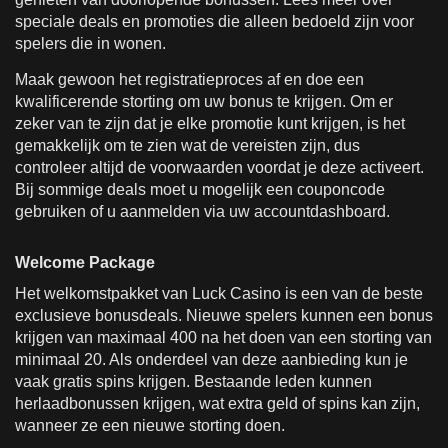
speciale deals en promoties die alleen bedoeld zijn voor
spelers die in wonen.
Maak gewoon het registratieproces af en doe een
kwalificerende storting om uw bonus te krijgen. Om er
zeker van te zijn dat je elke promotie kunt krijgen, is het
gemakkelijk om te zien wat de vereisten zijn, dus
controleer altijd de voorwaarden voordat je deze activeert.
Bij sommige deals moet u mogelijk een couponcode
gebruiken of u aanmelden via uw accountdashboard.
Welcome Package
Het welkomstpakket van Luck Casino is een van de beste
exclusieve bonusdeals. Nieuwe spelers kunnen een bonus
krijgen van maximaal 400 na het doen van een storting van
minimaal 20. Als onderdeel van deze aanbieding kun je
vaak gratis spins krijgen. Bestaande leden kunnen
herlaadbonussen krijgen, wat extra geld of spins kan zijn,
wanneer ze een nieuwe storting doen.