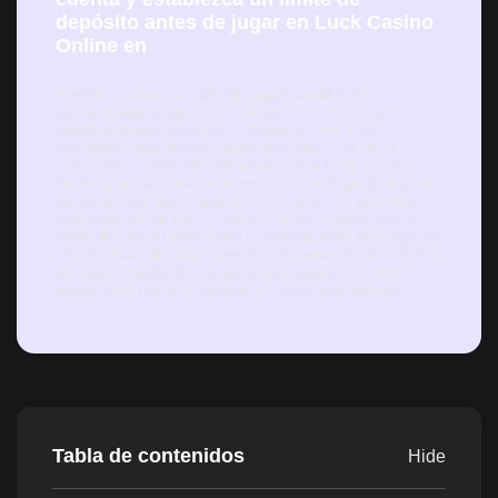
depósito antes de jugar en Luck Casino
Online en
Nuestra plataforma admite pagos rápidos en y
temporizadores de sesión claros. Comience con
nuestras tragamonedas y mesas en vivo más
populares, que tienen reglas sencillas y un ritmo
constante. Puede encontrarnos como Luck Casino
Online para acceder fácilmente y recibir ayuda las 24
horas del día, los 7 días de la semana. Tu aventura
comienza en en Luck Casino. Primero, establece un
límite de sesión firme para tu presupuesto de juego en
. A continuación, elige juegos con reglas claras y tablas
de pagos fáciles de ver para que puedas realizar un
seguimiento de tu progreso sin tener que adivinar.
Tabla de contenidos
Hide