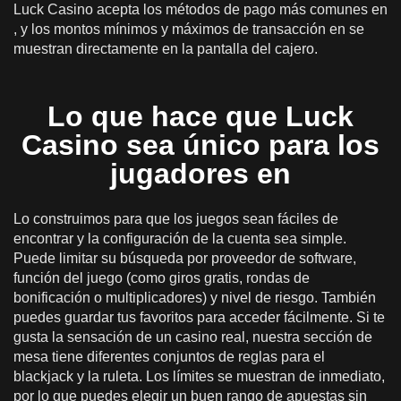
Luck Casino acepta los métodos de pago más comunes en
Cómo ayudamos a los jugadores en convertir su
, y los montos mínimos y máximos de transacción en se
juego en retiros reales
muestran directamente en la pantalla del cajero.
Guía de juego seguro para Luckystreak
Lista de verificación para configurar su cuenta y
Lo que hace que Luck
mantenerla segura
Casino sea único para los
jugadores en
Lo construimos para que los juegos sean fáciles de
encontrar y la configuración de la cuenta sea simple.
Puede limitar su búsqueda por proveedor de software,
función del juego (como giros gratis, rondas de
bonificación o multiplicadores) y nivel de riesgo. También
puedes guardar tus favoritos para acceder fácilmente. Si te
gusta la sensación de un casino real, nuestra sección de
mesa tiene diferentes conjuntos de reglas para el
blackjack y la ruleta. Los límites se muestran de inmediato,
por lo que puedes elegir un buen rango de apuestas sin