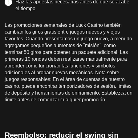
Haz las apuestas necesarias antes de que se acabe
el tiempo.
Las promociones semanales de Luck Casino también
cambian los giros gratis entre juegos nuevos y viejos
favoritos. Cuando presentamos un juego nuevo, a menudo
agregamos pequeños aumentos de "misión", como
terminar 50 giros para obtener un paquete adicional. Las
primeras 10 rondas deben realizarse manualmente para
aprender cómo funcionan las funciones y símbolos
adicionales al probar nuevas mecánicas. Nota sobre
juegos responsables: En el área de cuentas de nuestro
casino, puede encontrar temporizadores de sesión, límites
de depósito y herramientas de enfriamiento. Establezca un
límite antes de comenzar cualquier promoción.
Reembolso: reducir el swing sin