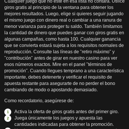
Cualquier juego que no esté en esa lista no contará. Utilice
giros gratis al principio de la ventana para obtener los
mejores resultados. Luego, elige si quieres seguir jugando
el mismo juego con dinero real o cambiar a una ranura de
menor varianza para proteger tu saldo. También limitamos
la cantidad de dinero que puedes ganar con giros gratis en
algunas campañas, como hasta 100. Cualquier ganancia
que se convierta estará sujeta a los requisitos normales de
reproducción. Consulte las líneas de "retiro máximo" y
"contribución" antes de girar en nuestro casino para ver
esos números exactos. Mire en el panel "términos de
promoción". Cuando llegues temprano a una característica
importante, debes detenerte y verificar el requisito de
apuesta restante para asegurarte de no perder el bono
cambiando de modo o apostando demasiado.
Como recordatorio, asegúrese de:
Activa la oferta de giros gratis antes del primer giro.
Juega únicamente los juegos y apuesta las
cantidades indicadas para obtener la promoción.