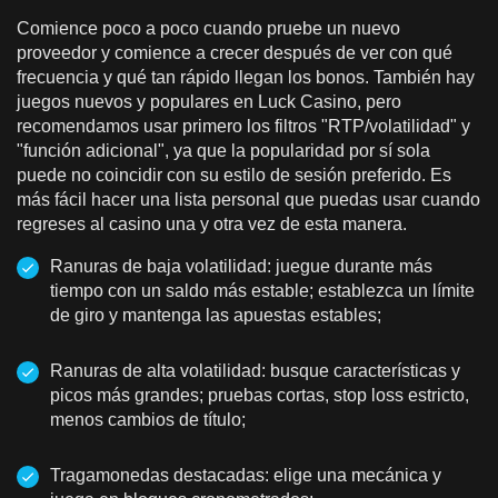
Comience poco a poco cuando pruebe un nuevo
proveedor y comience a crecer después de ver con qué
frecuencia y qué tan rápido llegan los bonos. También hay
juegos nuevos y populares en Luck Casino, pero
recomendamos usar primero los filtros "RTP/volatilidad" y
"función adicional", ya que la popularidad por sí sola
puede no coincidir con su estilo de sesión preferido. Es
más fácil hacer una lista personal que puedas usar cuando
regreses al casino una y otra vez de esta manera.
Ranuras de baja volatilidad: juegue durante más
tiempo con un saldo más estable; establezca un límite
de giro y mantenga las apuestas estables;
Ranuras de alta volatilidad: busque características y
picos más grandes; pruebas cortas, stop loss estricto,
menos cambios de título;
Tragamonedas destacadas: elige una mecánica y