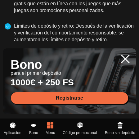
gratis que están en línea con los juegos que más
juegas son promociones personalizadas.
Límites de depósito y retiro: Después de la verificación
y verificación del comportamiento responsable, se
aumentaron los límites de depósito y retiro.
Pagos más rápidos: puedes retirar tu dinero más
Bono
rápido porque una vez que seas aprobado para la ruta
VIP, te moverás más rápido a través de la línea de
para el primer depósito
cajero.
1000€ + 250 FS
Eventos exclusivos: los torneos exclusivos para
Registrarse
eventos y la entrega de premios se llevan a cabo
directamente en el vestíbulo del casino y solo están
abiertos a personas que hayan sido invitadas.
Aplicación
Bono
Menú
Código promocional
Bono sin depósito
Si eres de y quieres jugar, configura la moneda de tu