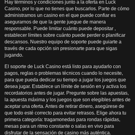
Hay términos y condiciones junto a la oferta en Luck
Casino, por lo que no tienes que buscarlos. Parte de cómo
administramos un casino en el que puede confiar es
asegurarnos de que la gente juegue de manera
responsable. Puede limitar cuánto puede depositar ,
establecer límites sobre cuánto puede perder o planificar
descansos. Nuestro equipo de soporte puede guiarte a
través de cada opción sin presionarte para que sigas
jugando.
El soporte de Luck Casino está listo para ayudarlo con
pagos, reglas o problemas técnicos cuando lo necesite,
para que pueda dedicar su tiempo a jugar los juegos que
desea jugar. Establece un límite de sesión en y activa los
recordatorios antes de jugar. Pregunte sobre las apuestas,
la apuesta máxima y los juegos que son elegibles antes de
aceptar una oferta. Antes de retirar dinero, asegúrese de
que todo esté correcto para evitar retrasos. Elige ahora tu
primera categoría: tragamonedas para rondas rápidas,
mesas para un ritmo constante o salas en vivo para
disfrutar de la sensación de casino más auténtica.