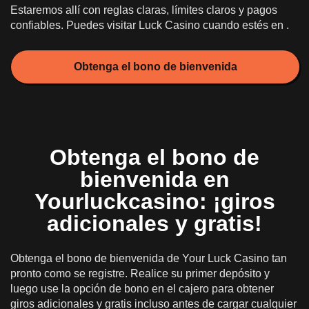
Estaremos allí con reglas claras, límites claros y pagos
confiables. Puedes visitar Luck Casino cuando estés en .
Obtenga el bono de bienvenida
Obtenga el bono de
bienvenida en
Yourluckcasino: ¡giros
adicionales y gratis!
Obtenga el bono de bienvenida de Your Luck Casino tan
pronto como se registre. Realice su primer depósito y
luego use la opción de bono en el cajero para obtener
giros adicionales y gratis incluso antes de cargar cualquier