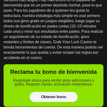
bienvenida que en un primer depósito normal, pase lo que
pase. Para los jugadores de a quienes les gusta la
estructura, nuestra estrategia más simple es usar primero
todos sus giros gratis en juegos elegibles, luego jugar su
dinero de bonificación en partes cortas (10–15 minutos
cada una) y mirar sus resultados entre partes. Para realizar
un seguimiento de su estado de bonificación, giros
restantes y límites de claves, Grab Your Luck Casino le
brinda herramientas de cuenta. De esta manera podrás ver
exactamente lo que queda y evitar romper las reglas por
accidente en el casino.
Reclama tu bono de bienvenida
Regístrate ahora para recibir giros adicionales y
gratis. Registro rápido, activación instantánea.
Obtener bono