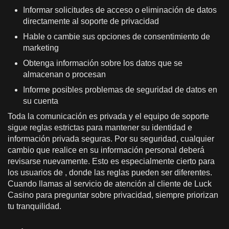
Informar solicitudes de acceso o eliminación de datos
directamente al soporte de privacidad
Hable o cambie sus opciones de consentimiento de
marketing
Obtenga información sobre los datos que se
almacenan o procesan
Informe posibles problemas de seguridad de datos en
su cuenta
Toda la comunicación es privada y el equipo de soporte
sigue reglas estrictas para mantener su identidad e
información privada seguras. Por su seguridad, cualquier
cambio que realice en su información personal deberá
revisarse nuevamente. Esto es especialmente cierto para
los usuarios de , donde las reglas pueden ser diferentes.
Cuando llamas al servicio de atención al cliente de Luck
Casino para preguntar sobre privacidad, siempre priorizan
tu tranquilidad.