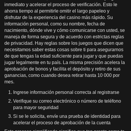
inmediato y acelerar el proceso de verificación. Esto le
ahorra tiempo al permitirle omitir el largo papeleo y
disfrutar de la experiencia del casino más rápido. Su
información personal, como su nombre, fecha de
nacimiento, dónde vive y cómo comunicarse con usted, se
maneja de forma segura y de acuerdo con estrictas reglas
de privacidad. Hay reglas sobre los juegos que dicen que
necesitamos saber estas cosas sobre ti para asegurarnos
de que tengas la edad suficiente para jugar y que puedas
jugar legalmente en tu país. La misma precisión acelera la
aprobación de bonos y facilita el depósito y retiro de sus
ganancias, como cuando desea retirar hasta 10 000 por
mes.
Ingrese información personal correcta al registrarse
Verifique su correo electrónico o número de teléfono
para mayor seguridad
Si se le solicita, envíe una prueba de identidad para
acelerar el proceso de aprobación de la cuenta