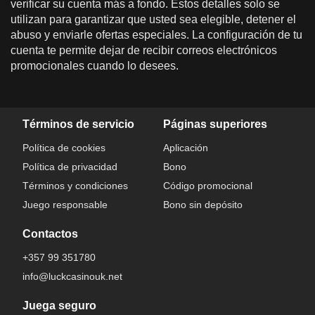
verificar su cuenta más a fondo. Estos detalles solo se
utilizan para garantizar que usted sea elegible, detener el
abuso y enviarle ofertas especiales. La configuración de tu
cuenta te permite dejar de recibir correos electrónicos
promocionales cuando lo desees.
Términos de servicio
Páginas superiores
Política de cookies
Aplicación
Política de privacidad
Bono
Términos y condiciones
Código promocional
Juego responsable
Bono sin depósito
Contactos
+357 99 351780
info@luckcasinouk.net
Juega seguro