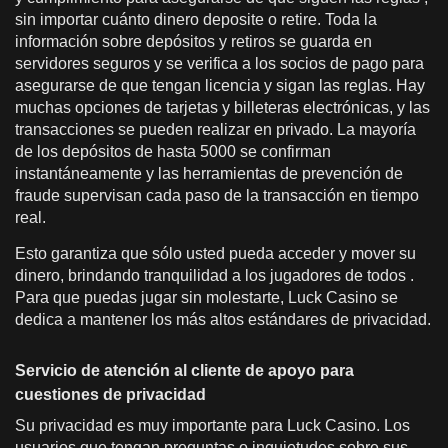
sin importar cuánto dinero deposite o retire. Toda la
información sobre depósitos y retiros se guarda en
servidores seguros y se verifica a los socios de pago para
asegurarse de que tengan licencia y sigan las reglas. Hay
muchas opciones de tarjetas y billeteras electrónicas, y las
transacciones se pueden realizar en privado. La mayoría
de los depósitos de hasta 5000 se confirman
instantáneamente y las herramientas de prevención de
fraude supervisan cada paso de la transacción en tiempo
real.
Esto garantiza que sólo usted pueda acceder y mover su
dinero, brindando tranquilidad a los jugadores de todos .
Para que puedas jugar sin molestarte, Luck Casino se
dedica a mantener los más altos estándares de privacidad.
Servicio de atención al cliente de apoyo para
cuestiones de privacidad
Su privacidad es muy importante para Luck Casino. Los
usuarios que tengan preguntas o inquietudes sobre sus