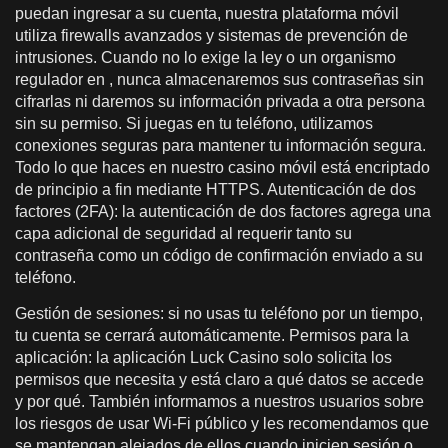
puedan ingresar a su cuenta, nuestra plataforma móvil
utiliza firewalls avanzados y sistemas de prevención de
intrusiones. Cuando no lo exige la ley o un organismo
regulador en , nunca almacenaremos sus contraseñas sin
cifrarlas ni daremos su información privada a otra persona
sin su permiso. Si juegas en tu teléfono, utilizamos
conexiones seguras para mantener tu información segura.
Todo lo que haces en nuestro casino móvil está encriptado
de principio a fin mediante HTTPS. Autenticación de dos
factores (2FA): la autenticación de dos factores agrega una
capa adicional de seguridad al requerir tanto su
contraseña como un código de confirmación enviado a su
teléfono.
Gestión de sesiones: si no usas tu teléfono por un tiempo,
tu cuenta se cerrará automáticamente. Permisos para la
aplicación: la aplicación Luck Casino solo solicita los
permisos que necesita y está claro a qué datos se accede
y por qué. También informamos a nuestros usuarios sobre
los riesgos de usar Wi-Fi público y les recomendamos que
se mantengan alejados de ellos cuando inicien sesión o