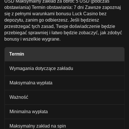
USD Maksymalny zakład za obrót: 5 USD (podczas
obstawiania) Termin obstawiania: 7 dni Zawsze zapoznaj
się z pełnymi warunkami bonusu Luck Casino bez
depozytu, zanim go odbierzesz. Jeśli będziesz
przestrzegać tych zasad, Twoje doświadczenie będzie
przebiegać sprawniej i łatwo będzie zobaczyć, jak zdobyć
bonusy i wszelkie wygrane.
Termin
Wymagania dotyczące zakładu
Maksymalna wypłata
Ważność
Minimalna wypłata
Maksymalny zakład na spin