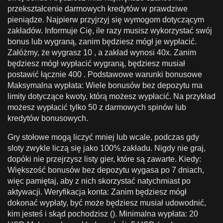
przekształcenie darmowych kredytów w prawdziwe
pieniądze. Najpierw przyjrzyj się wymogom dotyczącym
zakładów. Informuje Cię, ile razy musisz wykorzystać swój
bonus lub wygraną, zanim będziesz mógł je wypłacić.
Załóżmy, że wygrasz 10 , a zakład wynosi 40x. Zanim
będziesz mógł wypłacić wygraną, będziesz musiał
postawić łącznie 400 . Podstawowe warunki bonusowe
Maksymalna wypłata: Wiele bonusów bez depozytu ma
limity dotyczące kwoty, którą możesz wypłacić. Na przykład
możesz wypłacić tylko 50 z darmowych spinów lub
kredytów bonusowych.
Gry stołowe mogą liczyć mniej lub wcale, podczas gdy
sloty zwykle liczą się jako 100% zakładu. Nigdy nie graj,
dopóki nie przejrzysz listy gier, które są zawarte. Kiedy:
Większość bonusów bez depozytu wygasa po 7 dniach,
więc pamiętaj, aby z nich skorzystać natychmiast po
aktywacji. Weryfikacja konta: Zanim będziesz mógł
dokonać wypłaty, być może będziesz musiał udowodnić,
kim jesteś i skąd pochodzisz (). Minimalna wypłata: 20