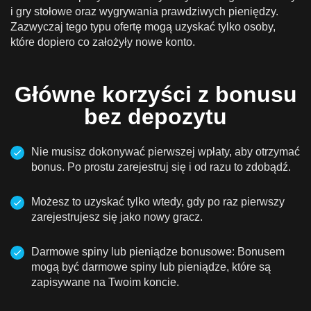
i gry stołowe oraz wygrywania prawdziwych pieniędzy.
Zazwyczaj tego typu ofertę mogą uzyskać tylko osoby,
które dopiero co założyły nowe konto.
Główne korzyści z bonusu
bez depozytu
Nie musisz dokonywać pierwszej wpłaty, aby otrzymać
bonus. Po prostu zarejestruj się i od razu to zdobądź.
Możesz to uzyskać tylko wtedy, gdy po raz pierwszy
zarejestrujesz się jako nowy gracz.
Darmowe spiny lub pieniądze bonusowe: Bonusem
mogą być darmowe spiny lub pieniądze, które są
zapisywane na Twoim koncie.