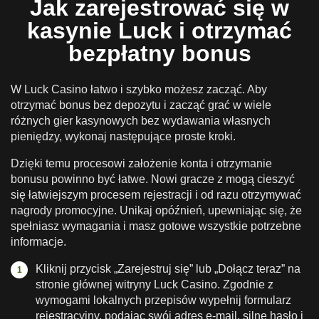
Jak zarejestrować się w
kasynie Luck i otrzymać
bezpłatny bonus
W Luck Casino łatwo i szybko możesz zacząć. Aby
otrzymać bonus bez depozytu i zacząć grać w wiele
różnych gier kasynowych bez wydawania własnych
pieniędzy, wykonaj następujące proste kroki.
Dzięki temu procesowi założenie konta i otrzymanie
bonusu powinno być łatwe. Nowi gracze z mogą cieszyć
się łatwiejszym procesem rejestracji i od razu otrzymywać
nagrody promocyjne. Unikaj opóźnień, upewniając się, że
spełniasz wymagania i masz gotowe wszystkie potrzebne
informacje.
Kliknij przycisk „Zarejestruj się” lub „Dołącz teraz” na
stronie głównej witryny Luck Casino. Zgodnie z
wymogami lokalnych przepisów wypełnij formularz
rejestracyjny, podając swój adres e-mail, silne hasło i