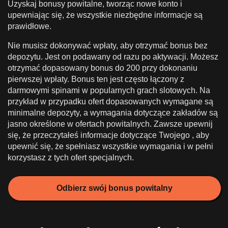
Uzyskaj bonusy powitalne, tworząc nowe konto i
upewniając się, że wszystkie niezbędne informacje są
prawidłowe.
Nie musisz dokonywać wpłaty, aby otrzymać bonus bez
depozytu. Jest on podawany od razu po aktywacji. Możesz
otrzymać dopasowany bonus do 200 przy dokonaniu
pierwszej wpłaty. Bonus ten jest często łączony z
darmowymi spinami w popularnych grach slotowych. Na
przykład w przypadku ofert dopasowanych wymagane są
minimalne depozyty, a wymagania dotyczące zakładów są
jasno określone w ofertach powitalnych. Zawsze upewnij
się, że przeczytałeś informacje dotyczące Twojego , aby
upewnić się, że spełniasz wszystkie wymagania i w pełni
korzystasz z tych ofert specjalnych.
Odbierz swój bonus powitalny