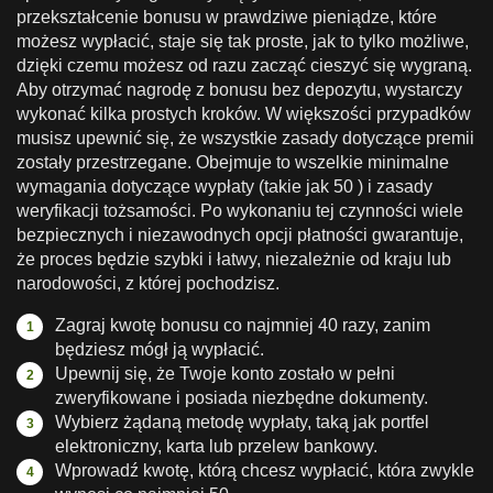
przekształcenie bonusu w prawdziwe pieniądze, które
możesz wypłacić, staje się tak proste, jak to tylko możliwe,
dzięki czemu możesz od razu zacząć cieszyć się wygraną.
Aby otrzymać nagrodę z bonusu bez depozytu, wystarczy
wykonać kilka prostych kroków. W większości przypadków
musisz upewnić się, że wszystkie zasady dotyczące premii
zostały przestrzegane. Obejmuje to wszelkie minimalne
wymagania dotyczące wypłaty (takie jak 50 ) i zasady
weryfikacji tożsamości. Po wykonaniu tej czynności wiele
bezpiecznych i niezawodnych opcji płatności gwarantuje,
że proces będzie szybki i łatwy, niezależnie od kraju lub
narodowości, z której pochodzisz.
Zagraj kwotę bonusu co najmniej 40 razy, zanim
będziesz mógł ją wypłacić.
Upewnij się, że Twoje konto zostało w pełni
zweryfikowane i posiada niezbędne dokumenty.
Wybierz żądaną metodę wypłaty, taką jak portfel
elektroniczny, karta lub przelew bankowy.
Wprowadź kwotę, którą chcesz wypłacić, która zwykle