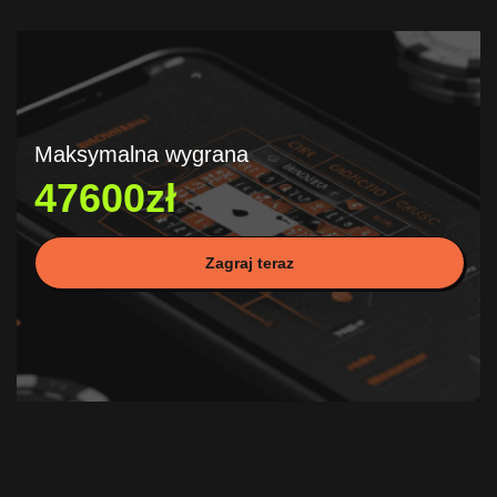
Maksymalna wygrana
47600zł
Zagraj teraz