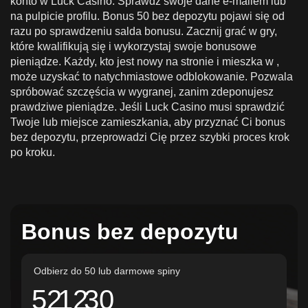
konto w Luck Casino. Sprawdź swoje dane e-mailem lub
na pulpicie profilu. Bonus 50 bez depozytu pojawi się od
razu po sprawdzeniu salda bonusu. Zacznij grać w gry,
które kwalifikują się i wykorzystaj swoje bonusowe
pieniądze. Każdy, kto jest nowy na stronie i mieszka w ,
może uzyskać to natychmiastowe odblokowanie. Pozwala
spróbować szczęścia w wygranej, zanim zdeponujesz
prawdziwe pieniądze. Jeśli Luck Casino musi sprawdzić
Twoje lub miejsce zamieszkania, aby przyznać Ci bonus
bez depozytu, przeprowadzi Cię przez szybki proces krok
po kroku.
Bonus bez depozytu
Odbierz do 50 lub darmowe spiny
52
12
29